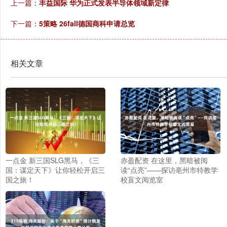
上一篇：
丰益国际 华为正式发表半导体领域新定律
下一篇：
5策略 26fall德国商科申请总览
相关文章
一点金 新三国SLG黑马，《三
赤盈配资 在这里，黑暗被阅
国：谋定天下》让你轻松开启三
读“点亮”——探访亳州市特教学
国之旅！
校盲文阅览室