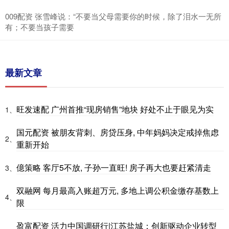
009配资 张雪峰说：“不要当父母需要你的时候，除了泪水一无所
有；不要当孩子需要
最新文章
旺发速配 广州首推“现房销售”地块 好处不止于眼见为实
1、
国元配资 被朋友背刺、房贷压身, 中年妈妈决定戒掉焦虑
2、
重新开始
億策略 客厅5不放, 子孙一直旺! 房子再大也要赶紧清走
3、
双融网 每月最高入账超万元, 多地上调公积金缴存基数上
4、
限
盈富配资 活力中国调研行|江苏盐城：创新驱动企业转型