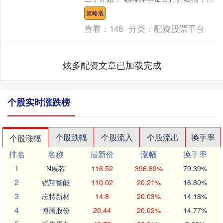
热后的虹吸壶里，咖啡逐渐沸腾，游客
策略股
举起手机，记录下这....
查看：
148
分类：
配资股票平台
炫多配资文章已加载完成
个股实时涨跌榜
个股跌幅
个股流入
个股流出
换手率
个股涨幅
排名
名称
最新价
涨幅
换手率
1
N展芯
116.52
396.89%
79.39%
2
锐翔智能
110.02
20.21%
16.80%
3
志特新材
14.8
20.03%
14.18%
4
博腾股份
20.44
20.02%
14.77%