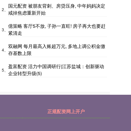
国元配资 被朋友背刺、房贷压身, 中年妈妈决定
2、
戒掉焦虑重新开始
億策略 客厅5不放, 子孙一直旺! 房子再大也要赶
3、
紧清走
双融网 每月最高入账超万元, 多地上调公积金缴
4、
存基数上限
盈富配资 活力中国调研行|江苏盐城：创新驱动
5、
企业转型升级(5)
正规配资网上开户