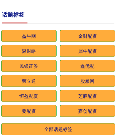
话题标签
益牛网
金财配资
聚财略
犀牛配资
民银证券
鑫优配
荣立通
股粮网
恒盈配资
芝麻配资
要配资
嘉创配资
全部话题标签