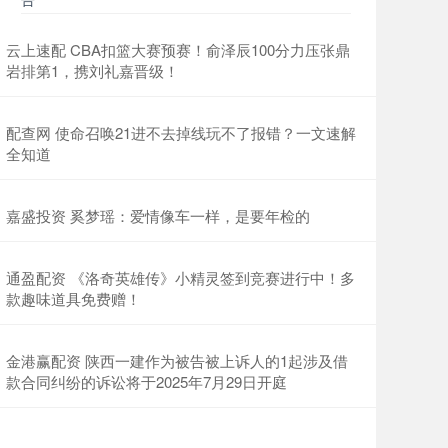
云上速配 CBA扣篮大赛预赛！俞泽辰100分力压张鼎
岩排第1，携刘礼嘉晋级！
配查网 使命召唤21进不去掉线玩不了报错？一文速解
全知道
嘉盛投资 奚梦瑶：爱情像车一样，是要年检的
通盈配资 《洛奇英雄传》小精灵签到竞赛进行中！多
款趣味道具免费赠！
金港赢配资 陕西一建作为被告被上诉人的1起涉及借
款合同纠纷的诉讼将于2025年7月29日开庭