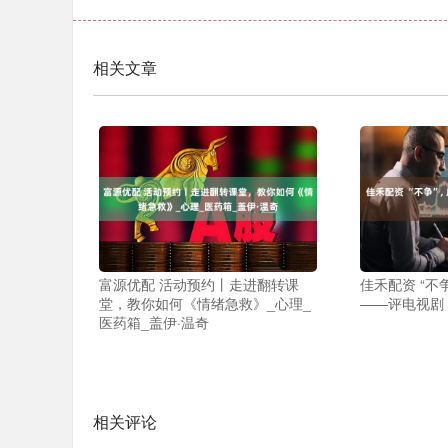
相关文章
富源优配 活动预约丨走进翻转课
佳禾配资 “不
堂，教你如何《情绪急救》_心理_
——评电视剧
医药箱_盖伊·温奇
相关评论