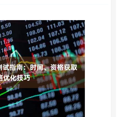
沪深300
4694.44
.42%
43.13
0.93%