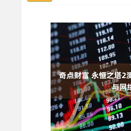
深证成指
14311.01
.68
1.02%
200.89
1